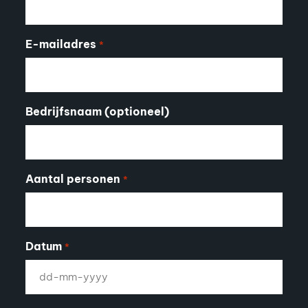
E-mailadres
*
Bedrijfsnaam (optioneel)
Aantal personen
*
Datum
*
DD
dash